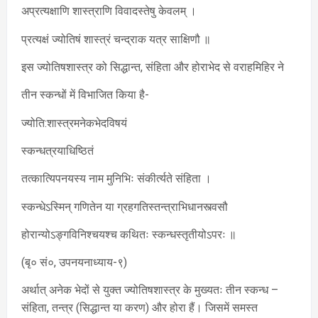
अप्रत्यक्षाणि शास्त्राणि विवादस्तेषु केवलम् ।
प्रत्यक्षं ज्योतिषं शास्त्रं चन्द्राक यत्र साक्षिणौ ॥
इस ज्योतिषशास्त्र को सिद्धान्त, संहिता और होराभेद से वराहमिहिर ने
तीन स्कन्धों में विभाजित किया है-
ज्योति:शास्त्रमनेकभेदविषयं
स्कन्धत्रयाधिष्ठितं
तत्कात्यिपनयस्य नाम मुनिभिः संकीर्त्यते संहिता ।
स्कन्धेऽस्मिन् गणितेन या ग्रहगतिस्तन्त्राभिधानस्त्वसौ
होरान्योऽङ्गविनिश्चयश्च कथितः स्कन्धस्तृतीयोऽपरः ॥
(बृ० सं०, उपनयनाध्याय-९)
अर्थात् अनेक भेदों से युक्त ज्योतिषशास्त्र के मुख्यतः तीन स्कन्ध –
संहिता, तन्त्र (सिद्धान्त या करण) और होरा हैं। जिसमें समस्त