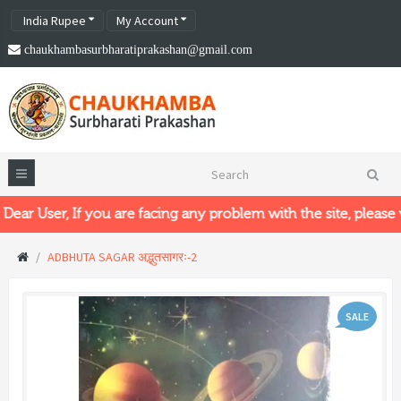
India Rupee
My Account
chaukhambasurbharatiprakashan@gmail.com
 User, If you are facing any problem with the site, please visit
ADBHUTA SAGAR अद्भुतसागरः-2
SALE