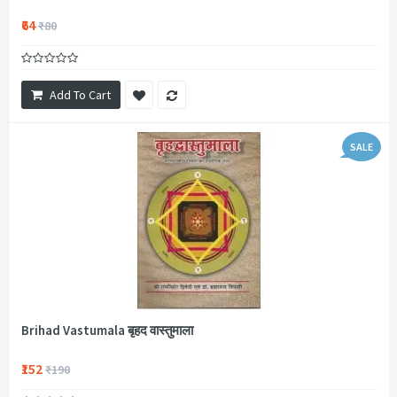
₹64
₹80
Add To Cart
SALE
Brihad Vastumala बृहद वास्तुमाला
₹152
₹190