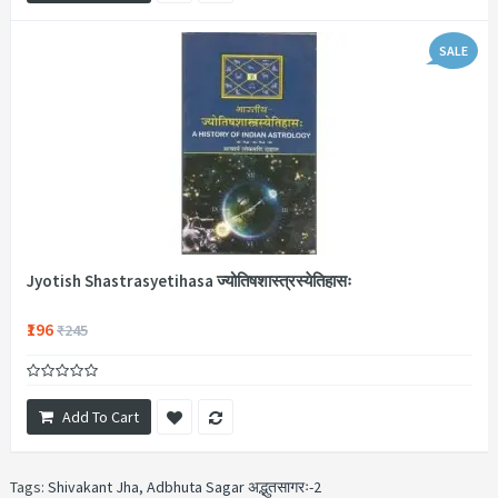
SALE
Jyotish Shastrasyetihasa ज्योतिषशास्त्रस्येतिहासः
₹196
₹245
Add To Cart
Tags:
Shivakant Jha
,
Adbhuta Sagar अद्भुतसागरः-2