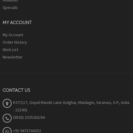
Specials
MY ACCOUNT
My Account
Order History
Wish List
Newsletter
CONTACT US
K37/117, Gopal Mandir Lane Golghar, Maidagin, Varanasi, U.P., India
- 221001
(0542) 2335263/64
+91 9473744252